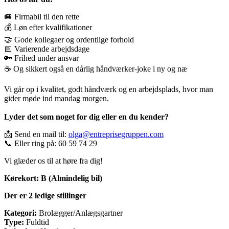
🚐 Firmabil til den rette
💰 Løn efter kvalifikationer
🤝 Gode kollegaer og ordentlige forhold
📅 Varierende arbejdsdage
🔑 Frihed under ansvar
☕ Og sikkert også en dårlig håndværker-joke i ny og næ
Vi går op i kvalitet, godt håndværk og en arbejdsplads, hvor man
gider møde ind mandag morgen.
Lyder det som noget for dig eller en du kender?
📩 Send en mail til:
olga@entreprisegruppen.com
📞 Eller ring på: 60 59 74 29
Vi glæder os til at høre fra dig!
Kørekort:
B (Almindelig bil)
Der er 2 ledige stillinger
Kategori:
Brolægger/Anlægsgartner
Type:
Fuldtid