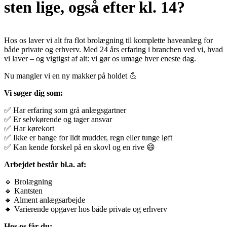
sten lige, også efter kl. 14?
Hos os laver vi alt fra flot brolægning til komplette haveanlæg for
både private og erhverv. Med 24 års erfaring i branchen ved vi, hvad
vi laver – og vigtigst af alt: vi gør os umage hver eneste dag.
Nu mangler vi en ny makker på holdet 💪
Vi søger dig som:
✅ Har erfaring som grå anlægsgartner
✅ Er selvkørende og tager ansvar
✅ Har kørekort
✅ Ikke er bange for lidt mudder, regn eller tunge løft
✅ Kan kende forskel på en skovl og en rive 😄
Arbejdet består bl.a. af:
🔹 Brolægning
🔹 Kantsten
🔹 Alment anlægsarbejde
🔹 Varierende opgaver hos både private og erhverv
Hos os får du: