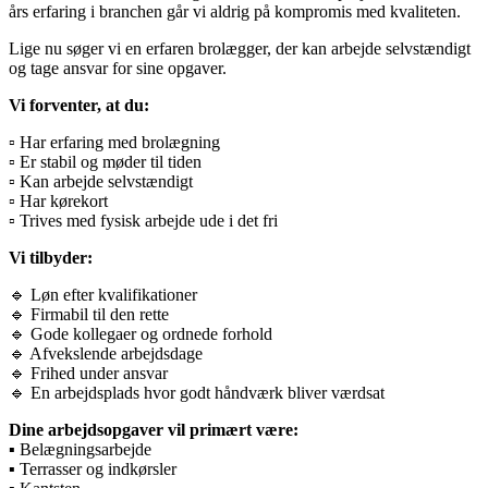
års erfaring i branchen går vi aldrig på kompromis med kvaliteten.
Lige nu søger vi en erfaren brolægger, der kan arbejde selvstændigt
og tage ansvar for sine opgaver.
Vi forventer, at du:
▫️ Har erfaring med brolægning
▫️ Er stabil og møder til tiden
▫️ Kan arbejde selvstændigt
▫️ Har kørekort
▫️ Trives med fysisk arbejde ude i det fri
Vi tilbyder:
🔹 Løn efter kvalifikationer
🔹 Firmabil til den rette
🔹 Gode kollegaer og ordnede forhold
🔹 Afvekslende arbejdsdage
🔹 Frihed under ansvar
🔹 En arbejdsplads hvor godt håndværk bliver værdsat
Dine arbejdsopgaver vil primært være:
▪️ Belægningsarbejde
▪️ Terrasser og indkørsler