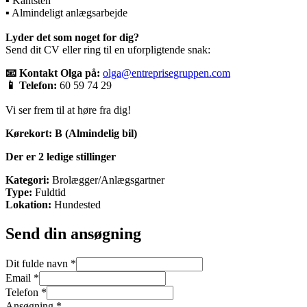
▪️ Kantsten
▪️ Almindeligt anlægsarbejde
Lyder det som noget for dig?
Send dit CV eller ring til en uforpligtende snak:
📧 Kontakt Olga på:
olga@entreprisegruppen.com
📱 Telefon:
60 59 74 29
Vi ser frem til at høre fra dig!
Kørekort:
B (Almindelig bil)
Der er 2 ledige stillinger
Kategori:
Brolægger/Anlægsgartner
Type:
Fuldtid
Lokation:
Hundested
Send din ansøgning
Dit fulde navn
*
Email
*
Telefon
*
Ansøgning
*