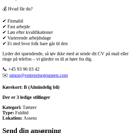
💰 Hvad får du?
✔ Firmabil
✔ Fast arbejde
✔ Løn efter kvalifikationer
✔ Varierende arbejdsdage
✔ Et sted hvor folk bare går til den
Lyder det spændende, så tøv ikke med at sende dit CV på mail eller
ringe på telefon – vi glæder os til at høre fra dig.
📞 +45 93 96 03 42
✉️
simon@entreprisegruppen.com
Kørekort:
B (Almindelig bil)
Der er 3 ledige stillinger
Kategori:
Tømrer
Type:
Fuldtid
Lokation:
Assens
Send din ansøgning