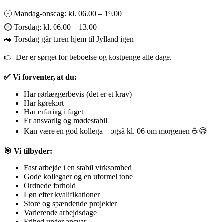
🕕 Mandag-onsdag: kl. 06.00 – 19.00
🕕 Torsdag: kl. 06.00 – 13.00
🚗 Torsdag går turen hjem til Jylland igen
👉 Der er sørget for beboelse og kostpenge alle dage.
✅ Vi forventer, at du:
Har rørlæggerbevis (det er et krav)
Har kørekort
Har erfaring i faget
Er ansvarlig og mødestabil
Kan være en god kollega – også kl. 06 om morgenen ☕😅
🎯 Vi tilbyder:
Fast arbejde i en stabil virksomhed
Gode kollegaer og en uformel tone
Ordnede forhold
Løn efter kvalifikationer
Store og spændende projekter
Varierende arbejdsdage
Frihed under ansvar