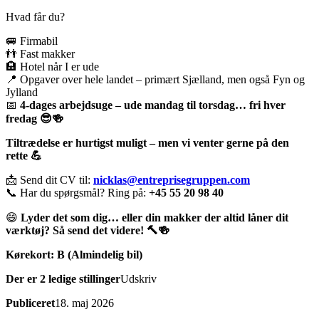
Hvad får du?
🚐 Firmabil
👬 Fast makker
🏨 Hotel når I er ude
📍 Opgaver over hele landet – primært Sjælland, men også Fyn og
Jylland
📅
4-dages arbejdsuge – ude mandag til torsdag… fri hver
fredag 😎🍻
Tiltrædelse er hurtigst muligt – men vi venter gerne på den
rette 💪
📩 Send dit CV til:
nicklas@entreprisegruppen.com
📞 Har du spørgsmål? Ring på:
+45 55 20 98 40
😄
Lyder det som dig… eller din makker der altid låner dit
værktøj? Så send det videre! 🔨🍻
Kørekort:
B (Almindelig bil)
Der er 2 ledige stillinger
Udskriv
Publiceret
18. maj 2026