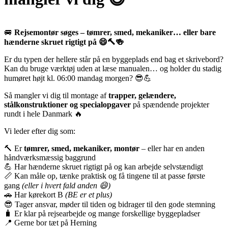
🚐
Rejsemontør søges – tømrer, smed, mekaniker… eller bare
hænderne skruet rigtigt på 😄🔨🍻
Er du typen der hellere står på en byggeplads end bag et skrivebord?
Kan du bruge værktøj uden at læse manualen… og holder du stadig
humøret højt kl. 06:00 mandag morgen? 😎💪
Så mangler vi dig til montage af
trapper, gelændere,
stålkonstruktioner og specialopgaver
på spændende projekter
rundt i hele Danmark 🔥
Vi leder efter dig som:
🔨 Er
tømrer, smed, mekaniker, montør
– eller har en anden
håndværksmæssig baggrund
💪 Har hænderne skruet rigtigt på og kan arbejde selvstændigt
📏 Kan måle op, tænke praktisk og få tingene til at passe første
gang
(eller i hvert fald anden 😄)
🚗 Har kørekort B
(BE er et plus)
😎 Tager ansvar, møder til tiden og bidrager til den gode stemning
🧳 Er klar på rejsearbejde og mange forskellige byggepladser
📍 Gerne bor tæt på Herning