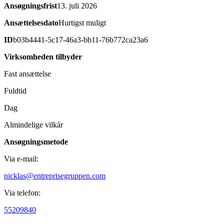
Ansøgningsfrist
13. juli 2026
Ansættelsesdato
Hurtigst muligt
ID
b03b4441-5c17-46a3-bb11-76b772ca23a6
Virksomheden tilbyder
Fast ansættelse
Fuldtid
Dag
Almindelige vilkår
Ansøgningsmetode
Via e-mail:
nicklas@entreprisegruppen.com
Via telefon:
55209840