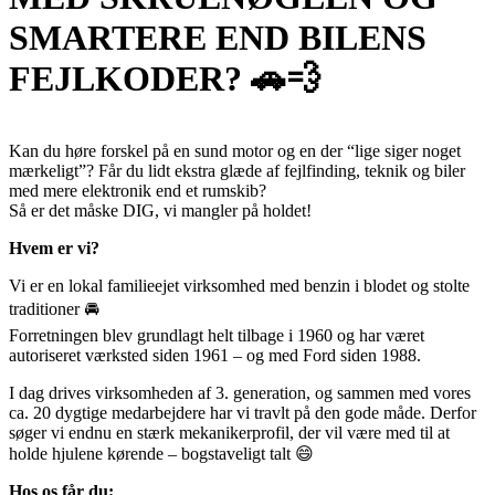
SMARTERE END BILENS
FEJLKODER? 🚗💨
Kan du høre forskel på en sund motor og en der “lige siger noget
mærkeligt”? Får du lidt ekstra glæde af fejlfinding, teknik og biler
med mere elektronik end et rumskib?
Så er det måske DIG, vi mangler på holdet!
Hvem er vi?
Vi er en lokal familieejet virksomhed med benzin i blodet og stolte
traditioner 🚘
Forretningen blev grundlagt helt tilbage i 1960 og har været
autoriseret værksted siden 1961 – og med Ford siden 1988.
I dag drives virksomheden af 3. generation, og sammen med vores
ca. 20 dygtige medarbejdere har vi travlt på den gode måde. Derfor
søger vi endnu en stærk mekanikerprofil, der vil være med til at
holde hjulene kørende – bogstaveligt talt 😄
Hos os får du: