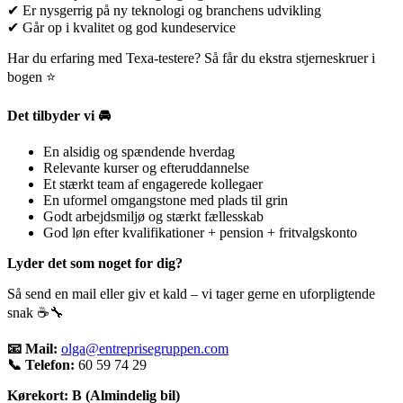
✔ Er nysgerrig på ny teknologi og branchens udvikling
✔ Går op i kvalitet og god kundeservice
Har du erfaring med Texa-testere? Så får du ekstra stjerneskruer i
bogen ⭐
Det tilbyder vi 🚘
En alsidig og spændende hverdag
Relevante kurser og efteruddannelse
Et stærkt team af engagerede kollegaer
En uformel omgangstone med plads til grin
Godt arbejdsmiljø og stærkt fællesskab
God løn efter kvalifikationer + pension + fritvalgskonto
Lyder det som noget for dig?
Så send en mail eller giv et kald – vi tager gerne en uforpligtende
snak ☕🔧
📧 Mail:
olga@entreprisegruppen.com
📞 Telefon:
60 59 74 29
Kørekort:
B (Almindelig bil)