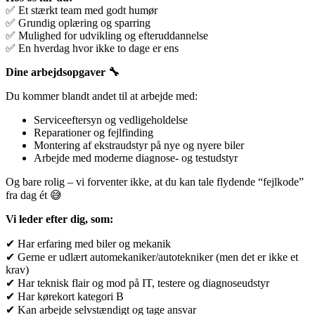
✅ Et stærkt team med godt humør
✅ Grundig oplæring og sparring
✅ Mulighed for udvikling og efteruddannelse
✅ En hverdag hvor ikke to dage er ens
Dine arbejdsopgaver 🔧
Du kommer blandt andet til at arbejde med:
Serviceeftersyn og vedligeholdelse
Reparationer og fejlfinding
Montering af ekstraudstyr på nye og nyere biler
Arbejde med moderne diagnose- og testudstyr
Og bare rolig – vi forventer ikke, at du kan tale flydende “fejlkode”
fra dag ét 😅
Vi leder efter dig, som:
✔ Har erfaring med biler og mekanik
✔ Gerne er udlært automekaniker/autotekniker (men det er ikke et
krav)
✔ Har teknisk flair og mod på IT, testere og diagnoseudstyr
✔ Har kørekort kategori B
✔ Kan arbejde selvstændigt og tage ansvar