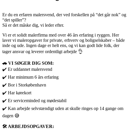
Er du en erfaren malersvend, der ved forskellen på “det går nok” og
“det spiller”?
Så er det måske dig, vi leder efter.
Vi er et solidt malerfirma med over 46 års erfaring i ryggen. Her
laver vi maleropgaver for private, erhverv og boligselskaber – både
inde og ude. Ingen dage er helt ens, og vi kan godt lide folk, der
tager ansvar og leverer ordentligt arbejde 👌
🚗 VI SØGER DIG SOM:
✔️ Er uddannet malersvend
✔️ Har minimum 6 års erfaring
✔️ Bor i Storkøbenhavn
✔️ Har kørekort
✔️ Er serviceminded og mødestabil
✔️ Kan arbejde selvstændigt uden at skulle ringes op 14 gange om
dagen 😅
🛠️ ARBEJDSOPGAVER: