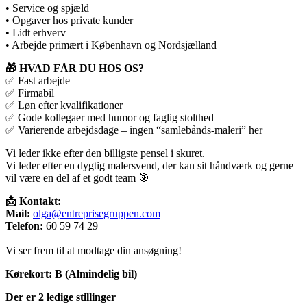
• Service og spjæld
• Opgaver hos private kunder
• Lidt erhverv
• Arbejde primært i København og Nordsjælland
🎁 HVAD FÅR DU HOS OS?
✅ Fast arbejde
✅ Firmabil
✅ Løn efter kvalifikationer
✅ Gode kollegaer med humor og faglig stolthed
✅ Varierende arbejdsdage – ingen “samlebånds-maleri” her
Vi leder ikke efter den billigste pensel i skuret.
Vi leder efter en dygtig malersvend, der kan sit håndværk og gerne
vil være en del af et godt team 🎯
📩 Kontakt:
Mail:
olga@entreprisegruppen.com
Telefon:
60 59 74 29
Vi ser frem til at modtage din ansøgning!
Kørekort:
B (Almindelig bil)
Der er 2 ledige stillinger